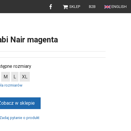
SKLEP
B2B
ENGLISH
abi Nair magenta
tępne rozmiary
M
L
XL
ela rozmiarów
Zobacz w sklepie
Zadaj pytanie o produkt