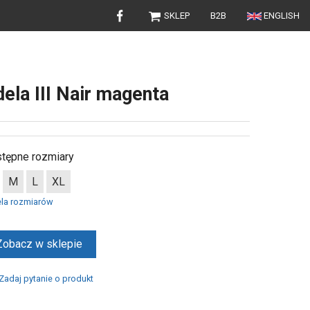
SKLEP
B2B
ENGLISH
ela III Nair magenta
tępne rozmiary
M
L
XL
ela rozmiarów
Zobacz w sklepie
Zadaj pytanie o produkt